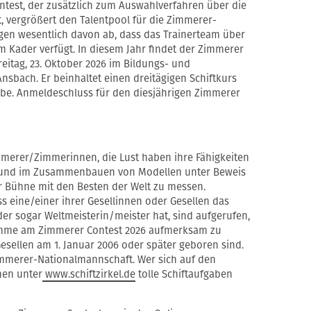
est, der zusätzlich zum Auswahlverfahren über die
t, vergrößert den Talentpool für die Zimmerer-
gen wesentlich davon ab, dass das Trainerteam über
m Kader verfügt. In diesem Jahr findet der Zimmerer
reitag, 23. Oktober 2026 im Bildungs- und
sbach. Er beinhaltet einen dreitägigen Schiftkurs
be. Anmeldeschluss für den diesjährigen Zimmerer
mmerer/Zimmerinnen, die Lust haben ihre Fähigkeiten
en und im Zusammenbauen von Modellen unter Beweis
er Bühne mit den Besten der Welt zu messen.
s eine/einer ihrer Gesellinnen oder Gesellen das
r sogar Weltmeisterin/meister hat, sind aufgerufen,
lnahme am Zimmerer Contest 2026 aufmerksam zu
esellen am 1. Januar 2006 oder später geboren sind.
Zimmerer-Nationalmannschaft. Wer sich auf den
hen unter
www.schiftzirkel.de
tolle Schiftaufgaben