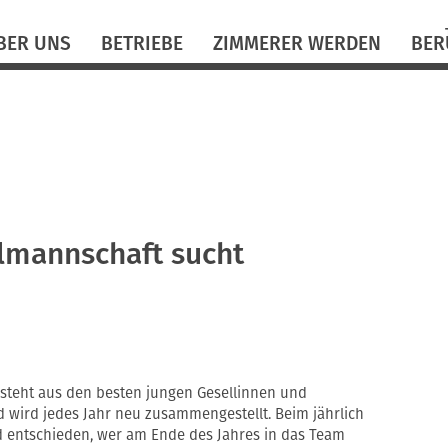
N
BER UNS
BETRIEBE
ZIMMERER WERDEN
BER
ü
lmannschaft sucht
teht aus den besten jungen Gesellinnen und
wird jedes Jahr neu zusammengestellt. Beim jährlich
d entschieden, wer am Ende des Jahres in das Team