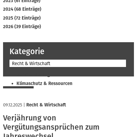
2023 (61 Einträge)
2024 (68 Einträge)
2025 (72 Einträge)
2026 (39 Einträge)
Kategorie
Recht & Wirtschaft
Beruf & Bildung
Klimaschutz & Ressourcen
Normen & Fachregeln
Prävention & Arbeitsschutz
09.12.2025
|
Recht & Wirtschaft
Recht & Wirtschaft
Verjährung von
Soziales & Tarifpolitik
Vergütungsansprüchen zum
Verband & Innungen
Jahreswechsel
Interviews