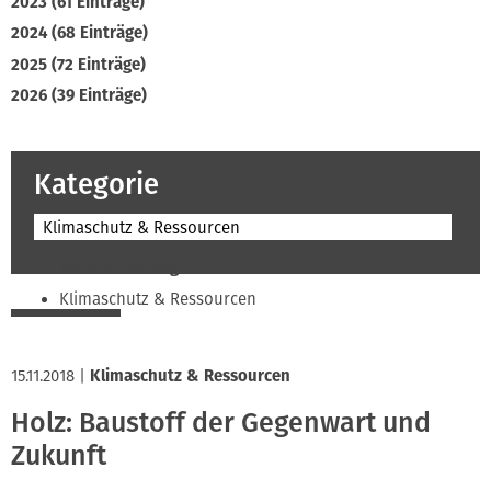
2023 (61 Einträge)
2024 (68 Einträge)
2025 (72 Einträge)
2026 (39 Einträge)
Kategorie
Klimaschutz & Ressourcen
Beruf & Bildung
Klimaschutz & Ressourcen
Normen & Fachregeln
Prävention & Arbeitsschutz
15.11.2018
|
Klimaschutz & Ressourcen
Recht & Wirtschaft
Holz: Baustoff der Gegenwart und
Soziales & Tarifpolitik
Zukunft
Verband & Innungen
Interviews