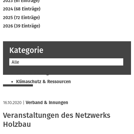
2023 (61 Einträge)
2024 (68 Einträge)
2025 (72 Einträge)
2026 (39 Einträge)
Kategorie
Alle
Beruf & Bildung
Klimaschutz & Ressourcen
Normen & Fachregeln
Prävention & Arbeitsschutz
16.10.2020
|
Verband & Innungen
Recht & Wirtschaft
Veranstaltungen des Netzwerks
Soziales & Tarifpolitik
Holzbau
Verband & Innungen
Interviews