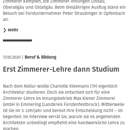
Zimmerer Kempten, die Zimmerer-Innungen Lindau,
Oberallgäu und Ostallgäu. Beim diesjährigen Ausflug stand ein
Besuch bei Forstunternehmer Peter Straubinger in Opfenbach
an.
❯
mehr
13.10.2020
|
Beruf & Bildung
Erst Zimmerer-Lehre dann Studium
Nach dem Abitur wollte Charlotte Kleemann (19) eigentlich
Architektur studieren. Doch sie entschied sich für eine
Zimmerer-Lehre im Innungsbetrieb Max Kiener Zimmerei
GmbH in Emmering (Landkreis Fürstenfeldbruck). Mittlerweile
ist sie im 3. Lehrjahr und bereut ihre Entscheidung nicht – im
Gegenteil. Im Interview verrät sie, warum sie es angehenden
Architekten unbedingt empfiehlt eine handwerkliche Lehre zu
machen.