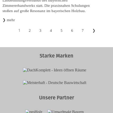
Landesinnungsverbands des Bayerischen
Zimmererhandwerks statt. Die praxisnahen Schulungen
stoßen auf große Resonanz im bayerischen Holzbau.
❯
mehr
1
2
3
4
5
6
7
❯
Starke Marken
Unsere Partner