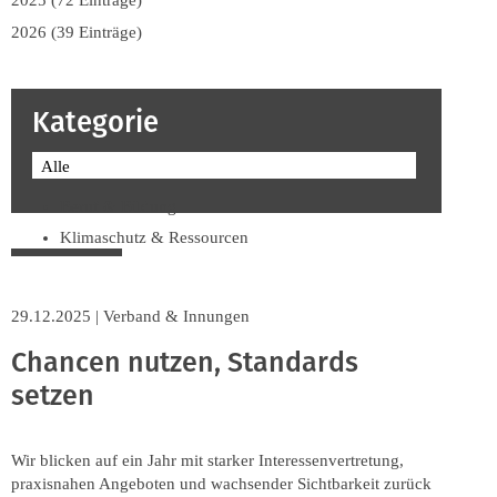
2025 (72 Einträge)
2026 (39 Einträge)
Kategorie
Alle
Beruf & Bildung
Klimaschutz & Ressourcen
Normen & Fachregeln
Prävention & Arbeitsschutz
29.12.2025
|
Verband & Innungen
Recht & Wirtschaft
Chancen nutzen, Standards
Soziales & Tarifpolitik
setzen
Verband & Innungen
Interviews
Innung
Wir blicken auf ein Jahr mit starker Interessenvertretung,
praxisnahen Angeboten und wachsender Sichtbarkeit zurück