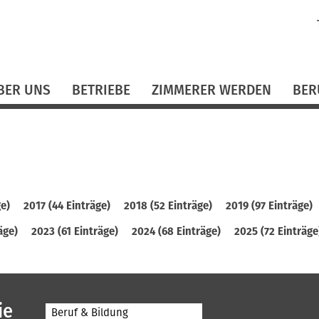
N
ü
BER UNS
BETRIEBE
ZIMMERER WERDEN
BER
ge)
2017 (44 Einträge)
2018 (52 Einträge)
2019 (97 Einträge)
äge)
2023 (61 Einträge)
2024 (68 Einträge)
2025 (72 Einträge
ie
Beruf & Bildung