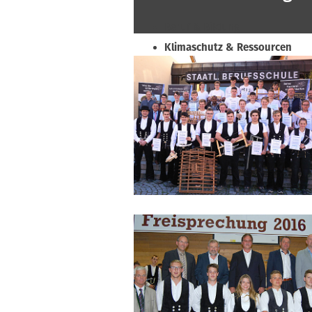
Beruf & Bildung
Klimaschutz & Ressourcen
Normen & Fachregeln
Prävention & Arbeitsschutz
Recht & Wirtschaft
Soziales & Tarifpolitik
Verband & Innungen
Interviews
Innung