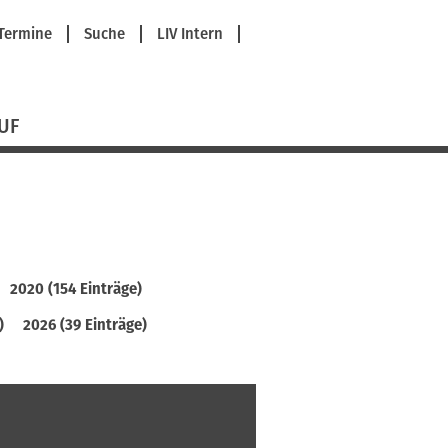
avigation
Termine
Suche
LIV Intern
berspringen
UF
2020 (154 Einträge)
)
2026 (39 Einträge)