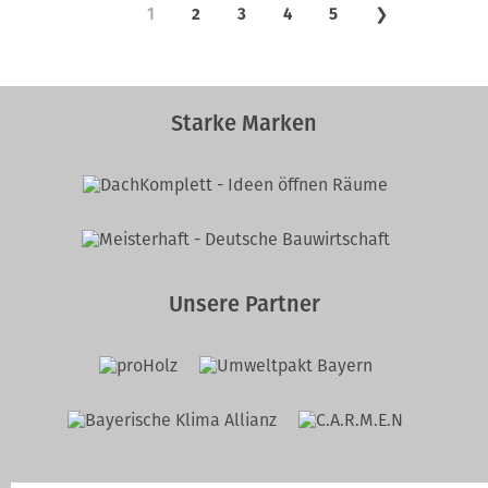
1
2
3
4
5
❯
Starke Marken
Unsere Partner