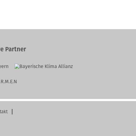
e Partner
takt