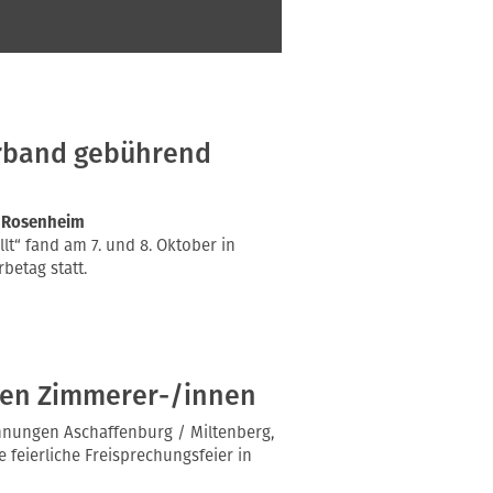
rband gebührend
n Rosenheim
lt“ fand am 7. und 8. Oktober in
etag statt.
hen Zimmerer-/innen
Innungen Aschaffenburg / Miltenberg,
 feierliche Freisprechungsfeier in